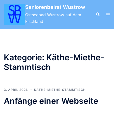
Zum
Seniorenbeirat Wustrow
Inhalt
Suche
Men
Ostseebad Wustrow auf dem
springen
ums
Fischland
Kategorie:
Käthe-Miethe-
Stammtisch
3. APRIL 2026
KÄTHE-MIETHE-STAMMTISCH
Anfänge einer Webseite