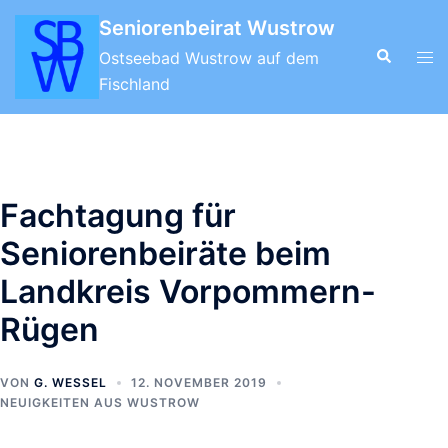
Zum
Seniorenbeirat Wustrow
Inhalt
Suche
Men
Ostseebad Wustrow auf dem
springen
ums
Fischland
Fachtagung für
Seniorenbeiräte beim
Landkreis Vorpommern-
Rügen
VON
G. WESSEL
12. NOVEMBER 2019
NEUIGKEITEN AUS WUSTROW