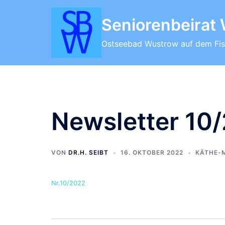
Zum
Inhalt
Seniorenbeirat
springen
Ostseebad Wustrow auf dem Fis
Newsletter 10
VON
DR.H. SEIBT
16. OKTOBER 2022
KÄTHE-
Nr.10/2022