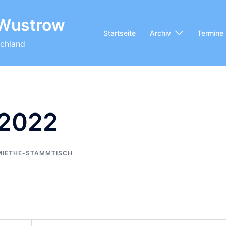
 Wustrow
Startseite
Archiv
Termine
chland
/2022
MIETHE-STAMMTISCH