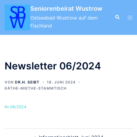
Zum
Seniorenbeirat Wustrow
Inhalt
Suche
Men
Ostseebad Wustrow auf dem
springen
ums
Fischland
Newsletter 06/2024
VON
DR.H. SEIBT
18. JUNI 2024
KÄTHE-MIETHE-STAMMTISCH
Nr.06/2024
Beitragsnavigation