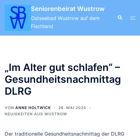
Zum
Seniorenbeirat Wustrow
Inhalt
Suche
Men
Ostseebad Wustrow auf dem
springen
ums
Fischland
„Im Alter gut schlafen“ –
Gesundheitsnachmittag
DLRG
VON
ANNE HOLTWICK
26. MAI 2025
NEUIGKEITEN AUS WUSTROW
Der traditionelle Gesundheitsnachmittag der DLRG