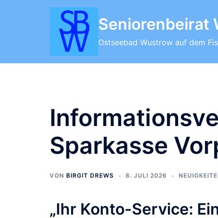
Zum
Inhalt
Seniorenbeirat
springen
Ostseebad Wustrow auf dem Fis
Informationsve
Sparkasse Vo
VON
BIRGIT DREWS
8. JULI 2026
NEUIGKEIT
„Ihr Konto-Service: Ei