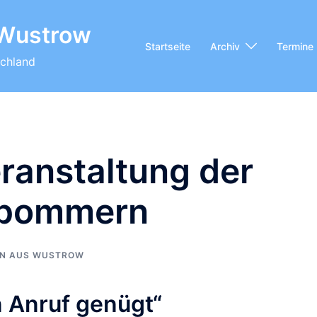
 Wustrow
Startseite
Archiv
Termine
chland
ranstaltung der
rpommern
EN AUS WUSTROW
n Anruf genügt“